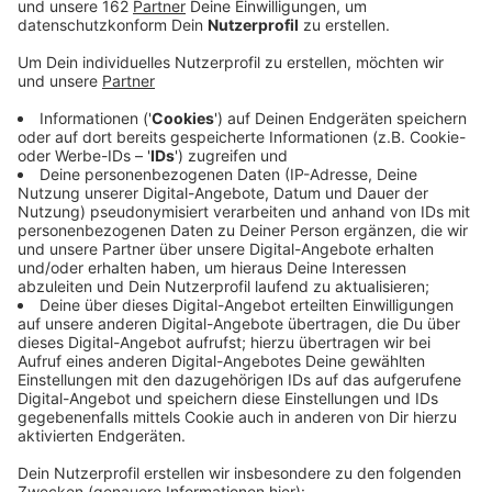
Veröffentlicht:
Dienstag, 21.01.2020 12:24
Anzeige
Am 9. Mai findet das Finale in der Duisburger
Mercatorhalle statt, weil das Theater am Marientor
geschlossen wurde. Heute beginnt der Vorverkauf für
das Finale. Wer dort auftritt, entscheidet sich in den
Vorrunden. Die Nominierten treten unter anderem im
Bühnenhaus Wesel und im Martinstift Moers auf.
Vorrunden-Termine im Kreis Wesel:
13.03 und 20.03.2020 im Bühnenhaus Wesel
15.03. oder 22.03.2020 im Martinstift Moers