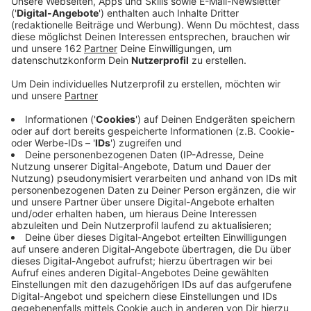
Anzeige
Nach dem Starkregen zum Jahreswechsel sind auch in
Rheinberg viele Keller vollgelaufen. 56 Eigentümer
haben die Grundwasser-Schäden bei der Lineg
gemeldet - in der Hoffnung auf Erstattungen. Ein
Großteil geht allerdings wohl leer aus. Bisher sind nur
rund 20 genehmigt, vor allem am Orsoyerberg. Das
geht aus einer
Vorlage an die Politik
hervor. Die
Genossenschaft kommt nur für Schäden auf, bei
denen Bergsenkungen eine Rolle spielen.
Anzeige
Schadensmeldungen auch aus Alpen und