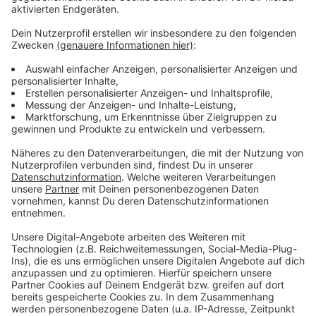
Kamp-Lintfort
Anzeige
Die Lineg ist dafür zuständig, technische Anlagen zu
errichten, um die Folgen durch Bergsenkungen beim
Grundwasser auszugleichen. Eine Situation wie Anfang
des Jahres war auch für sie ein Ausnahmezustand.
Durch den Starkregen und die aufeinander folgenden
Hochwasserwellen im Rhein war das Grundwasser in
die Keller gedrückt worden. Bis auf fünf sind bisher
alle Schadensmeldungen aus Rheinberg geprüft.
Weitere sind auch noch aus Alpen und Kamp-Lintfort
eingegangen.
Anzeige