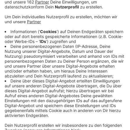
hinterlegt.
Veröffentlicht:
Dienstag, 28.01.2020 15:35
Anzeige
Der Kreis Wesel sieht sich für mögliche Fälle von
Coronavirus gut aufgestellt. Bemerkbar mache sich ein
starker Absatz von Mundschutzmasken, aber
Panikmache sei völlig fehl am Platz, heißt es vom
Apothekerverband. Auch Hausarztpraxen und
Krankenhäuser sind auf Verdachtsfälle vorbereitet.
Auf der Homepage vom Robert-Koch-Institut gibt es
Infos, welche grippeähnlichen Symptome auf den
Coronavirus hinweisen. Außerdem sind Verhaltenstipps
hinterlegt. Inzwischen ist auch in Deutschland
erstmals eine Infektion mit demneuartigen Virus
bestätigt worden. Ein Mann aus dem Landkreis