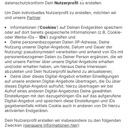
Anzeige
In fast drei Viertel aller deutschen Kitas gibt es zu
große Gruppen und zu wenig Erzieherinnen. Laut einer
Studie der Bertelsmann-Stiftung sieht das für die
Überdreijährigen im Kreis Wesel nicht anders aus.
Empfohlen werden 7,5 Kinder auf eine Fachkraft. Bei
uns im Kreis betreut eine Erzieherin im Schnitt aber
zwei mehr (9,3). Bei den kleinsten Kita-Kindern kommt
der Personalschlüssel dagegen der Empfehlung recht
nah - mit 3,8 Unterdreijährige auf eine Erzieherin.
Empfohlen werden 3,0 Kinder. Die Bertelsmann-
Stiftung will mit der Studie deutlich machen, dass
solche Bedingungen den Bildungsauftrag gefährden.
Anzeige