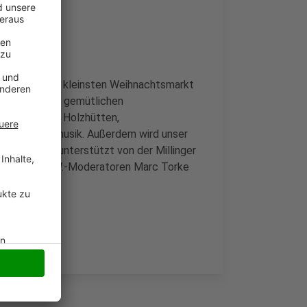
sten Mal den kleinsten Weihnachtsmarkt
tten, kleinen, gemütlichen
en alles mit: Holzhütten,
l Weihnachtsmusik. Außerdem wird unser
d Waffeln unterstützt von der Millinger
. Die Radio K.W.-Moderatoren Marc Torke
ingen.