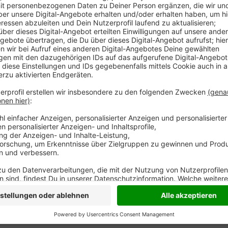
Anzeige
Wir von Radio K.W. werden heute Nachmittag zum er
am Niederrhein veranstalten. Wir bauen einen komple
Weihnachtsmarkt in Rheinberg-Millingen auf. Wir bring
Weihnachtsbäume, leckeres Essen und natürlich vie
Weihnachtsmarkt mit selbstgemachten Leckereien un
Fußballjugend und den Eltern der KITA St. Theresia
und Steffi Hain senden von 14 bis 18 Uhr live aus Mill
Anzeige