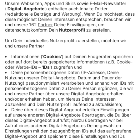
Anzeige
Die Kneipen und Restaurants am Weseler Kornmarkt
wollen ihre Außengastronomie wetterfester machen.
Sie haben bei der Stadt beantragt, durchsichtige
Trennwände aufzuziehen. Damit könnten die
Außentische besser vor Wind, Regen und Kälte
geschützt werden. Eine Öffnung könnte sogar bis in
den Winter verlängert werden. Heute berät die Politik
über den Antrag. Die Verwaltung sieht ihn kritisch:
Die 1 Meter 60 Wände würden den Kornmarkt optisch
zu sehr verändern.
Anzeige