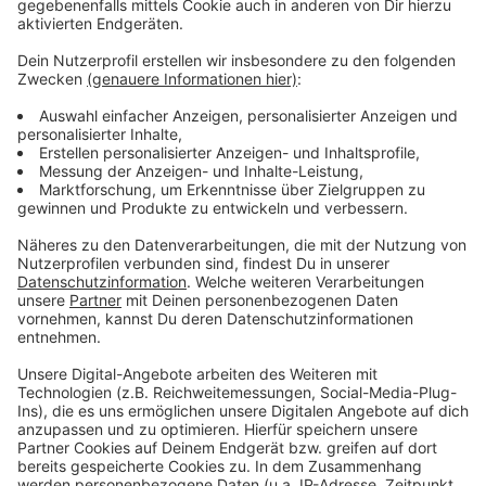
Plätze in Wesel gelten als besonders
schützenswert
Anzeige
Kornmarkt, Großer Markt und der Platz ums Berliner
Tür gelten gestalterisch als besonders
schützenswert. Sollte die Politik sich für die
Trennwände entscheiden, würde das eine Änderung
der Sondernutzungsordnung nach sich ziehen. Die
gilt dann für alle Gastronomen. Auch eine Öffnung der
Außengastronomie bis in den Winter hinein, ließe sich
kaum allein auf den Kornmarkt beschränken. Bisher
müssen die Tische, Bänke, Pflanzen und
Sonnenschirme draußen bis Ende Oktober abgebaut
sein.
Anzeige