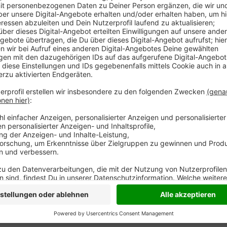
Die Stadt Rheinberg will ihre Betriebskosten senken
die städtischen Mitarbeiter mittelfristig nur noch m
des Jahres will der Dienstleistungsbetrieb auch ein
besteht die Flotte des DLB aus 48 Fahrzeugen, neun
Maschinen werden gerade angeschafft, zwei Fahrze
geplant. Die Stadt selber ist mit vier e-Autos und e
Anzeige