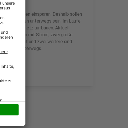
 und Emissionen einsparen. Deshalb sollen
it E-Fahrzeugen unterwegs sein. Im Laufe
 eigenes Ladenetz aufbauen. Aktuell
 fahren schon mit Strom, zwei große
uge umgebaut und zwei weitere sind
inen E-Bike unterwegs.