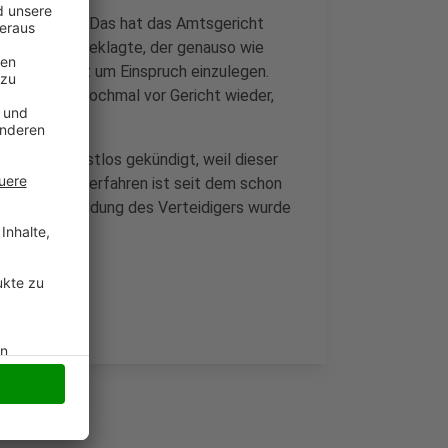
nde räumen. Das hat das Amtsgericht
h nicht. Der Beklagte, der genauso wie
 14 Tage Zeit um Einspruch einzulegen.
die Parteien nochmal vor Gericht wieder,
.
st 2023 fristlos gekündigt, weil dieser
erichtliche Verfahren ist seit dem schon
tige Krankmeldung des Verteidigers wurde