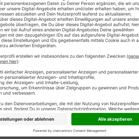
Der Mieter des Weseler Krachgartens muss das Gelä
Wesel entschieden. Endgültig ist das Urteil aber noc
sein Anwalt den Gerichtstermin versäumte, hat jetzt
Sollte dieser stichhaltig begründet sein, sehen sich 
andernfalls muss der Mieter den Krachgarten räumen
Der Eigentümer des Geländes hatte Jürgen M. im Herb
offenbar in beträchtlichem Mietrückstand war. Das g
mehrfach verschoben worden. Eine erneute, kurzfris
von der Vorsitzenden aber nicht akzeptiert.
Anzeige