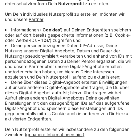
gestern für Sperrung und Staus gesorgt.
Veröffentlicht:
Mittwoch, 27.10.2021 06:42
Anzeige
Auf der A57 müssen Autofahrer nicht mehr das Kreuz
Meerbusch umfahren. Gestern waren auch die
Düsseldorf-Pendler aus dem Kreis von einer Sperrung
überrascht worden. Nichts ging mehr, weil ein Kran in
Autobahnnähe gesichert werden musste. Er hatte
seine Gegengewichte verloren und war nicht mehr
standfest. Seit der Nacht wird das Kreuz Meerbusch
schrittweise wieder freigegeben. Aktuell ist nur noch
eine Spur Richtung Nimwegen gesperrt, so dass hier
nur zwei statt drei Fahrbahnen frei sind.
Anzeige