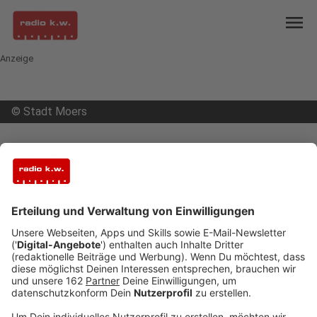
menu
Anzeige
©
Stadt Moers
open_in_new
Teilen:
Kranke Bäume müssen weichen
Die ENNI in Moers muss sechs teils sehr alte
Bäume im Schloss- und Freizeitpark fällen.
Veröffentlicht:
Donnerstag, 18.02.2021 13:08
Anzeige