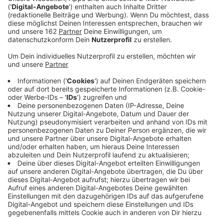
Veröffentlicht:
Montag, 18.09.2023 14:40
Anzeige
Die Ruine des früheren St. Barbara Hospitals in
Duisburg wird offenbar immer mehr zum Ärgernis.
Anwohner berichten in der NRZ von einem "Lost
Place"-Tourismus. Der Fund einer Leiche hatte die
Sache sogar noch verschärft. Offenbar gibt es
verbotene Partys, Böller und Führungen. Einige sollen
sogar schon mit Transporter angekarrt worden sein.
Die Stadt hat den Zaun schon verstärkt. Viel kann sie
nicht tun, das Gelände ist in Privatbesitz.
Anzeige