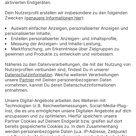
Polizei registrierte schon fast 140 Einsätze
auf dem Gelände
Anzeige
Der Besitzer des Areals hat bisher anscheinend nicht
reagiert. In der NRZ erklärt ein Duisburger
Ratsmitglied, der Mann sei abgetaucht und nicht mehr
erreichbar. Das Problem mit Lärm und Vermüllung
besteht offenbar schon seit Anfang des Jahre. Bis
einschließlich August verzeichnete die Polizei seitdem
fast 140 Einsätze an dem Neumühler Gelände.
Hier
geht es zum kompletten NRZ-Artikel.
Anzeige