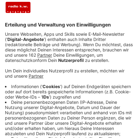
Anzeige
Der Kreis Wesel wird gerade wieder an vielen Stellen
der Eichenprozessionsspinner bekämpft. Die Raupen
des Schädlings sind gefährlich - ihre Gifthaare können
starken Juckreiz, allergische Reaktionen und
Entzündungen der Atemwege auslösen. Betroffene
Bäume werden deshalb laut dem Kreis mit einem
biologischen Spritzmittel behandelt. Das Mittel sei für
Menschen, Haustiere und Pflanzen unbedenklich. Die
Raupen nehmen es aber über den Blattfraß auf und
sterben ab, bevor sich die gefährlichen Gifthaare
ausbilden können.
Anzeige