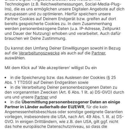
sollten
Anzeige
Wer Bäume sieht, an denen gerade gesprüht wird,
sollte den Bereich meiden. Die Sperrungen sind nur
kurzzeitig und gelten jeweils für die Dauer der
Maßnahme. Das eingesetzte biologische Mittel
enthält ein bakterielles Protein – es wirkt als
selektives Fraßgift gezielt gegen die Raupen. Für alle
anderen Lebewesen gilt es als unbedenklich. Wegen
des engen Zeitfensters – die Raupen müssen
bekämpft werden, bevor sich die Gifthaare ausbilden –
laufen die Arbeiten teils bereits in den frühen
Morgenstunden und bis in den Abend. Das Wetter
spielt dabei eine entscheidende Rolle: Gesprüht wird
nur bei trockener Witterung, damit sich das Mittel
gleichmäßig auf den Blättern verteilen kann.