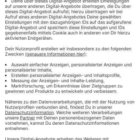
Wann und wo gesprüht wird
Anzeige
In Kamp-Lintfort zum Beispiel starten die Maßnahmen
heute (27.04). Da müssen laut Stadt auch einzelne
Straßenabschnitte, Schulhöfe, Spielplätze und
Kindergärten kurzzeitig gesperrt werden. In Wesel
werden insgesamt rund 2.300 Bäume behandelt - der
Start ist am 4. Mai. Auch der Kreis Wesel arbeitet
bereits seit Mitte April an Kreisstraßen und
kreiseigenen Flächen. Die Sprüharbeiten sollen
teilweise früh morgens losgehen und bis in den Abend
laufen.
Anzeige
Was Bürgerinnen und Bürger jetzt wissen