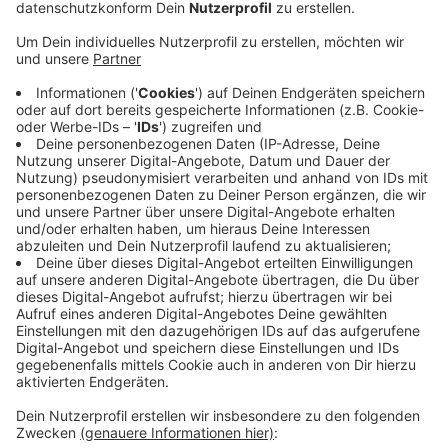
Veröffentlicht:
Freitag, 22.12.2023 14:50
Anzeige
Der Handelsverband Niederrhein für Duisburg, Moers
und den Kreis Wesel rechnet mit vielen Last-Minute-
Shoppern heute und morgen. Bisher läuft das
Weihnachtsgeschäft eher mäßig. Schuld ist laut dem
Verband unter anderem die kurze Adventszeit und das
schlechte Wetter, dass die Menschen lieber zu Hause
bleiben lässt. Man ist aber optimistisch, dass die
Umsätze in den Geschäften jetzt nochmal ordentlich
steigen. Besonders beliebt zu Weihnachten sind etwa
Spiele, Parfüms und Bücher.
Anzeige