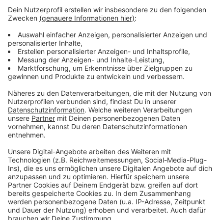
in Xanten“ mit anschließender Einweihung einer
Gedenktafel, 17 Uhr Gedenkfeier im Rathaus
Alpen: 19 Uhr Gedenkfeier des Ökumenekreises
der Ev. Gemeinde an der früheren Synagoge
Wesel: 19 Uhr Gedenkveranstaltung im
Städtischen Bühnenhaus mit anschließendem
Lichtergang
Anzeige
Anzeige