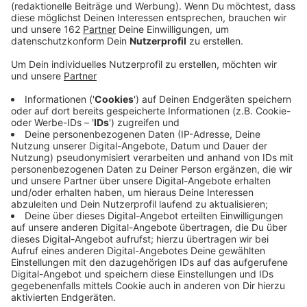
Veröffentlicht:
Freitag, 08.11.2019 12:57
Anzeige
Im Kreis Wesel erinnern heute viele Städte an die
Gräueltaten der Nazis. Zum 81. Mal jährt sich die
Reichspogromnacht. In Wesel gibt es etwa am Abend
erst ein Klezmerkonzert im Städtischen Bühnenhaus
und dann einen Lichtergang. In Moers findet eine
Gedenkveranstaltung am Synagogenbogen statt. Und
in Xanten starten die neuen jüdischen Stadtführungen.
Außerdem wird hier eine Gedenktafel an der früheren
Synagoge eingeweiht.
Xanten: 15 Uhr 45 Führung „Jüdische Geschichte