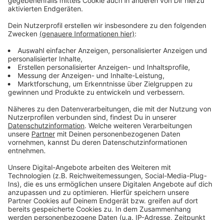
Kamp-Lintfort fehlen knapp 5 Millionen Euro
Anzeige
Trotz der Genehmigung bleibt die finanzielle Lage in
Kamp-Lintfort extrem angespannt. Der aktuelle
Haushalt schließt mit einem Minus von rund 4,8
Millionen Euro ab. Laut Bürgermeister Christoph
Landscheidt liegt dieses Defizit vor allem an
Aufgaben, die Bund und Land der Stadt übertragen,
ohne diese ausreichend zu finanzieren. Stadtkämmerer
Martin Notthoff fordert deshalb, dass höhere
staatliche Ebenen künftig für die von ihnen bestellten
Leistungen auch die Kosten übernehmen müssen.
Anzeige