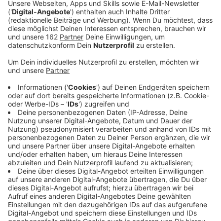
genehmigt.
Veröffentlicht:
Mittwoch, 03.06.2026 14:07
Anzeige
Die Stadt Kamp-Lintfort darf wieder Geld für neue
Projekte ausgeben. Der zuständige Landrat des
Kreises Wesel hat den aktuellen Haushaltsplan sowie
das sogenannte Haushaltssicherungskonzept
freigegeben. Damit ist die zeitweise geltende
Übergangswirtschaft beendet. Für die Stadt bedeutet
das konkret, dass ab sofort wieder neue Investitionen,
beispielsweise in Schulgebäude oder in die örtliche
Infrastruktur, beauftragt und bezahlt werden können.
Anzeige