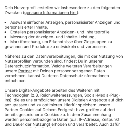
Um Wahlhelfer zu sein, muss man mindestens 18 Jahre
alt sein und die deutsche Staatsbürgerschaft
besitzen. Zählen, Rechnen und Schreiben ist ebenfalls
Voraussetzung. Weitere Vorkenntnisse sind nicht
erforderlich. Am Wahltag bist Du als Wahlhelfer den
ganzen Tag zwischen 07 Uhr 30 bis zum Ende der
Auszählung nach 18 Uhr ehrenamtlich tätig. Dafür gibt
es ein kleines Erfrischungsgeld, in Neukirchen-Vluyn
sind es zum Bespiel 50 Euro.
Anzeige
Anzeige