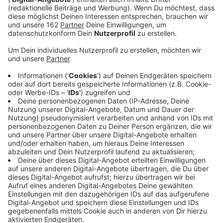
Anzeige
In 94 Tagen ist Bundestagswahl. Das Ampel-Aus
bedeutet für unsere Stadtverwaltungen viel Arbeit,
denn normalerweise fangen die Vorbereitungen für
eine Wahl ein gutes halbes Jahr vorher an.
Wählerverzeichnisse müssen aktualisiert, Räume
generiert und Wahlhelfer gesucht werden. In Wesel
werden knapp 500 gebraucht, in Moers sogar 1000.
Anzeige
Was muss ich als Wahlhelfer machen?
Anzeige