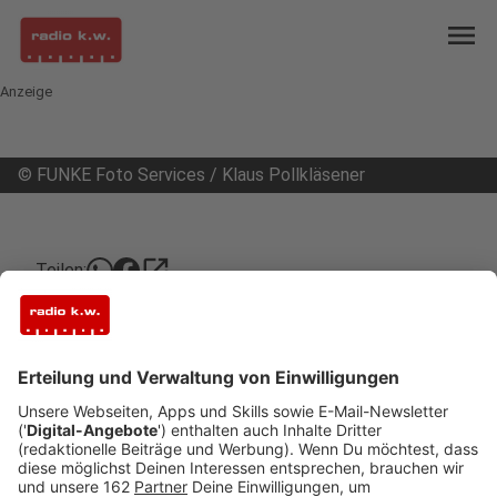
menu
Anzeige
©
FUNKE Foto Services / Klaus Pollkläsener
open_in_new
Teilen:
Kreisklimabündnis gibt Gastronomen
Infos zu Einwegplastik-Verbot
Ab Juni müssen viele Gastronomen sich
umstellen: Bestimmte Einwegprodukte sind dann
verboten. Das Kreisklimabündnis gibt dazu heute
Infos.