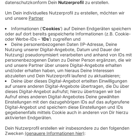
Veröffentlicht: Dienstag, 19.01.2021 14:15
Anzeige
To-Go-Becher, Trinkhalme und Besteck aus Plastik
oder Styropor - diese Einwegprodukte sind ab Juni
verboten. Ein Problem vor allem für Gastronomen, die
in der Coronakrise noch mehr "to go" verkaufen als
sowieso schon. Das Kreisklimabündnis will ihnen
deswegen Tipps geben - gemeinsam mit der Stadt
Xanten. Ab 15 Uhr gibt es dazu eine digitale
Infoveranstaltung. Dabei stellt ein Unternehmen auch
ein pfandfreies Mehrwegsystem vor.
Hier geht es zum
digitalen Info-Event.
Anzeige