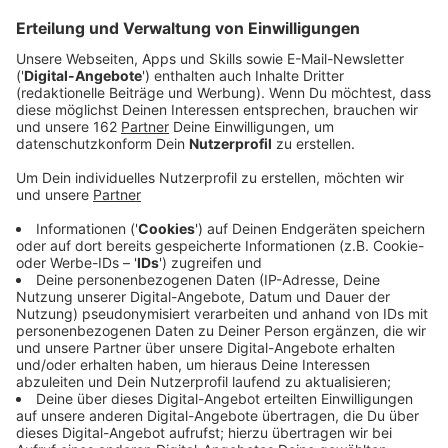
alle Verkehrsteilnehmer herausgegeben.
Veröffentlicht:
Freitag, 12.08.2022 14:39
Anzeige
Alleine gestern sind auf den Straßen bei uns im Kreis
15 Unfälle passiert. Dabei wurden insgesamt 18
Menschen verletzt- 4 davon sogar schwer. Die
Kreispolizei zeigt sich wegen der steigenden
Unfallzahlen besorgt. Deswegen richtet sie heute
einen Appell an alle Verkehrsteilnehmer, indem sie um
eine verstärkte Aufmerksamkeit im Straßenverkehr
setzt. Darin heißt es:
Nehmen Sie bei den aktuellen Temperaturen
genügend Flüssigkeiten zu sich, damit
Konzentration und Kreislauf stabil bleiben