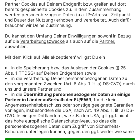
Kreisweit sind allein in der ersten Jahreshälfte über
6.600 Unfälle passiert. Dabei kam es in 150 mehr
Fällen zu Verletzungen, als noch im Vorjahr. Ein
bisschen lassen sich die Zahlen aber relativieren. Durch
die Corona-Lockdowns waren die Unfallzahlen zuletzt
gefallen. Im Vergleicht zu den Vor-Corona-Jahren sind
weniger Unfälle passiert.
Anzeige
Anzeige
Anzeige