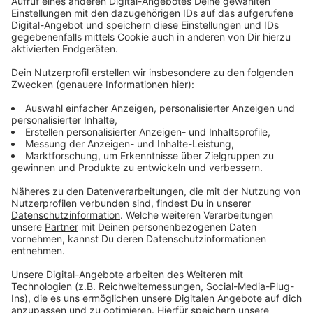
Fahren Sie rechtzeitig los, um nicht in Zeitdruck
zu geraten
Passen Sie Geschwindigkeit und Fahrverhalten
den aktuellen Gegebenheiten an, insbesondere
wenn Sichtbehinderungen (z.B. tiefstehende
Sonne oder hochstehender Mais) vorliegen
Rechnen Sie mit Fahrfehlern / Fehlverhalten
anderer Verkehrsteilnehmer und seien Sie
jederzeit bremsbereit
Tragen Sie auf dem Rad oder Pedelec einen
Fahrradhelm
Anzeige
Über 6.600 Unfälle in der ersten Jahreshälfte
Anzeige