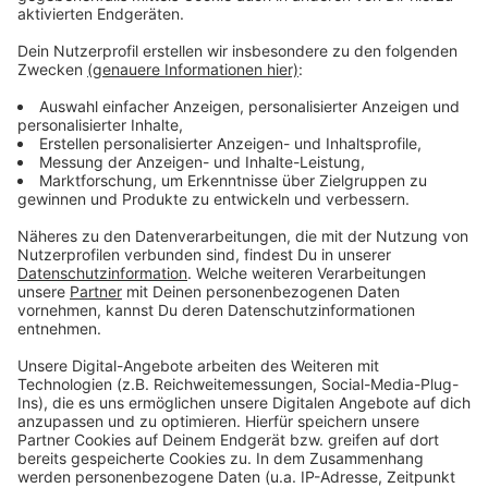
Anzeige
Polizei kritisiert unangemeldete Proteste
Anzeige
Auch kreisweit dürfte es heute wieder einige Corona-
Proteste geben. In den vergangenen Wochen war das
etwa i
n Dinslaken, Alpen, Moers, Wesel. Schermbeck
und Xanten der Fall. Die Polizei kritisiert vor allem,
dass viele der Veranstaltungen nicht angemeldet
werden.
Anzeige