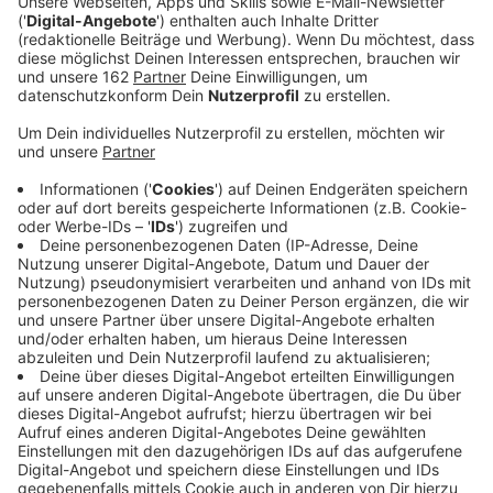
Anzeige
In Rheinberg, Moers und Dinslaken wird heute gegen
die Coronaproteste demonstriert. In Rheinberg ruft die
SPD zu einem stillen Protest auf dem Großen Markt
auf. Los geht es ab 18:30 Uhr. Vor allem möchte man
hier den Corona-Toten gedenken und Solidarität mit
den Menschen in der Gesundheitsbranche zeigen. in
Dinslaken wurde sogar extra ein Verbund gebildet.
Gesammelt unter dem "Dinslakener Bündnis" treffen
sich Menschen aus Ratsparteien, der Omas gegen
Rechts und Kirchengemeinden - ab 19 Uhr auf dem
Rathausplatz. Hier wird neben Bürgermeisterin
Eislöffel auch ein Mediziner sprechen. In Moers gibt es
eine Veranstaltung der Solidarität der Vielen um 17:30
Uhr.