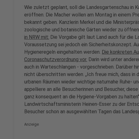
Wie zuletzt geplant, soll die Landesgartenschau in 
eröffnen. Die Macher wollen am Montag in einem Pr
bekannt geben. Kanzlerin Merkel und die Ministerprä
zoologische und botanische Gärten wieder zu öffnen
in NRW mit:
Die Vorgabe gilt laut Land auch für die 
Voraussetzung sei jedoch ein Sicherheitskonzept. A
Hygieneregeln eingehalten werden.
Die konkreten Auf
Coronaschutzverordnung vor.
Darin wird unter ander
auch in Warteschlangen - vorgeschrieben. Darüber h
nicht überschritten werden. „Ich freue mich, dass in 
urbanen Räumen wieder wichtige naturnahe Ruhe- un
appelliere an alle Besucherinnen und Besucher, die
ganz konsequent an die Hygiene-Vorgaben zu halten
Landwirtschaftsministerin Heinen-Esser zu der Ents
Besucher schon an ausgewählten Tagen das Landes
Anzeige