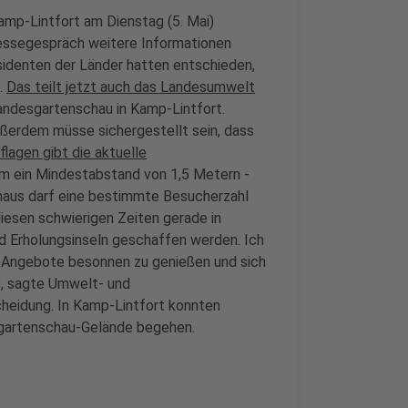
Kamp-Lintfort am Dienstag (5. Mai)
essegespräch weitere Informationen
sidenten der Länder hatten entschieden,
.
Das teilt jetzt auch das Landesumwelt
Landesgartenschau in Kamp-Lintfort.
ußerdem müsse sichergestellt sein, dass
lagen gibt die aktuelle
em ein Mindestabstand von 1,5 Metern -
inaus darf eine bestimmte Besucherzahl
diesen schwierigen Zeiten gerade in
d Erholungsinseln geschaffen werden. Ich
se Angebote besonnen zu genießen und sich
", sagte Umwelt- und
cheidung. In Kamp-Lintfort konnten
gartenschau-Gelände begehen.