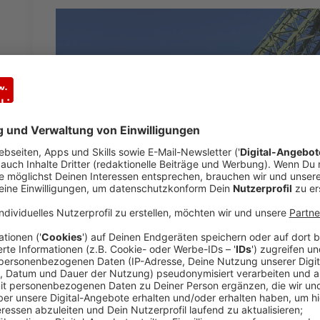
Bergbauatmosphäre
©
Radio K.W.