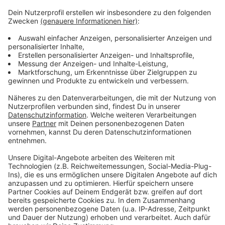
In Rheinberg soll der Radweg auf dem Reitweg
zwischen Bahn und Damschenweg saniert werden.
Auch die Fahrbahn soll dabei erneuert werden. In
Voerde profitiert die L396. Zwischen Hammweg und
B8 sollen ebenfalls Fahrbahn, Bürgersteig und Radweg
erneuert Werden. Und in Xanten kann bei
Fahrbahnsanierung und neuer Entwässerung auf der
L480 mit Landesgeldern gerechnet werden.
Anzeige
Anzeige