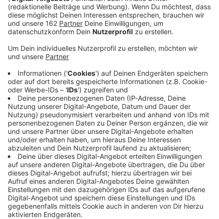
Anzeige
Auch der Kreis Wesel profitiert von der
Sanierungsoffensive des Landes für Straßen, Brücken
und Radwege. Gelder fließen dieses Jahr etwa nach
Moers, Voerde, Xanten und Rheinberg. In ganz NRW
geht es um insgesamt rund 500 Millionen Euro. Dabei
werden auch 60 Millionen aus dem Sondervermögen
des Bundes miteingeplant. Ein besonderer
Schwerpunkt liegt auf Radwegen. Moers-Repelen wird
etwa bei einem Bürgerradweg (L10) unterstützt.
Anzeige
Sanierung auch für Fahrbahn und Gehweg
Anzeige