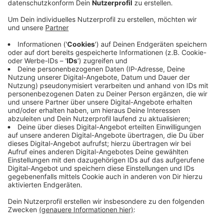
Anzeige
Es gibt keine Pläne für ein Verbot von
Kunstrasenplätzen. Das hat die NRW-Landesregierung
nochmal klargestellt. In den letzten Wochen hatte es
Unsicherheit gegeben, weil die Europäische
Chemikalienagentur etwas gegen Mikroplastik tun will.
Mikroplastik ist oft in dem Granulat enthalten, dass
auf Kunstrasenplätzen benutzt wird. Alternativen sind
zum Beispiel Granulate aus Beispiel Kork oder
Quarzsand. Kunstrasenplätze im Kreis Wesel gibt es
zum Beispiel bei Borussia Veen, im Auestadion Wesel
soll einer gebaut werden.
Anzeige