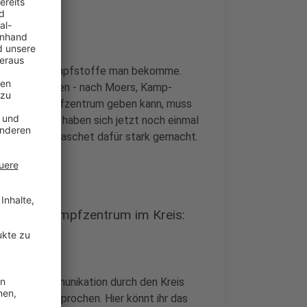
von, welche Impfstoffe man bekomme.
s Kreises kommen - nach Moers, Kamp-
in zweites Impfzentrum geben kann, muss
eisterinnen haben sich jetzt noch einmal
erpräsident Laschet dafür stark gemacht.
m zweiten Impfzentrum im Kreis:
age, die Kommunikation durch den Kreis
einseite gesprochen. Hier könnt ihr das