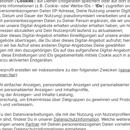
Anzeige
Welchen Ort man wähle, sei etwa auch abhängig da
Klar ist: Ein zweiter Standort soll in den Süden de
Lintfort, Neukirchen-Vluyn oder Rheinberg. Ob es e
das Land entscheiden. Die Bürgermeister und Bürgerm
gemeinsam mit dem Landrat in einem Brief an Minist
Anzeige
Das sagt Brohl zur aktuellen Lage und eine
Anzeige
Wir haben mit Landrat Ingo Brohl über die aktuelle L
Wesel und ein zweites Impfzentrum auf der linken Rh