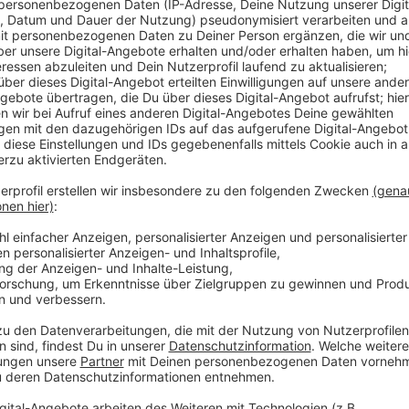
In einem Monat gab es im Wolfsgebiet Schermbeck 
darum soll jetzt geklärt werden, ob die dort heimis
werden kann. Umweltministerin Heinen-Esser hat ein
Landesumweltamts zugesagt. Das berichtet der SP
Er erinnert: Ein Abschuss des Wolfs sei nur bei erns
SPD hat eine aktuelle Viertelstunde zu dem Thema 
Anzeige
Schermbecks Bürgermeister fordert schn
Anzeige
Auch laut Schermbecks Bürgermeister Rexforth ist W
Tier reisse zuviele andere Tiere, ein Zusammenleben 
ersten September soll die Wölfin an dem Ausbruch ei