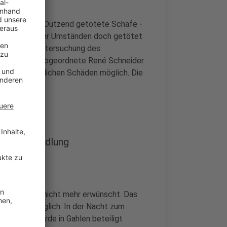
mehr als ein Dutzend getötete Schafe -
che Wölfin unter Umständen doch getötet
e schnelle Untersuchung des
D-Landtagsabgeordnete René Schneider.
ten wirtschaftlichen Schäden möglich. Die
beantragt.
elle Umsiedlung
ölfin Gloria nicht mehr erwünscht. Das
sei nicht möglich. In der Nacht zum
ner Rinderherde in Gahlen beteiligt