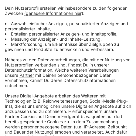
Was genau hinter dem Vorfall steckt, ist noch unklar.
Die Kripo hat die Ermittlungen aufgenommen. Ob es
sich um einen gezielten Angriff handelt oder einen
anderen Hintergrund gibt, ist derzeit offen. Die Polizei
sucht jetzt Zeugen, die verdächtige Personen oder
Fahrzeuge beobachtet haben. Wer helfen kann, soll
sich unter der Rufnummer 0203 2800 melden. Vor ein
paar Monaten hatte es in NRW eine Reihe von
ungeklärten Knallgeräuschen und Explosionen
gegeben.
Hier mehr
Details.
Anzeige
Anzeige