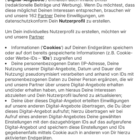
Anzeige
Ein lauter Knall hat am Donnerstagabend im Duisburger
Stadtteil Rumeln-Kaldenhausen die Nachbarschaft
aufgeschreckt. Anwohner in der Nähe der
Glückaufstraße alarmierten gegen 21:40 Uhr die
Polizei. Vor Ort entdeckten die Einsatzkräfte eine
beschädigte Haustür in einem Mehrfamilienhaus.
Glücklicherweise wurde niemand verletzt.
Anzeige
Ursache unklar - Polizei ermittelt
Anzeige