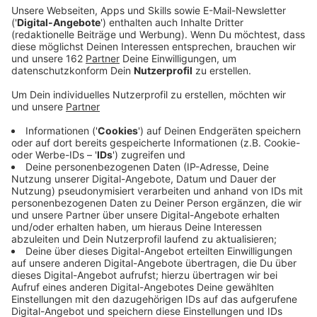
Veröffentlicht:
Samstag, 16.01.2021 08:00
Anzeige
Vereine oder Initiativen in Alpen, Sonsbeck, Rheinberg
und Xanten können sich jetzt wieder für Gelder aus
dem LEADER-Programm bewerben. Unterlagen und
Formulare stehen ab sofort zum
Download
bereit. Der
aktuelle Aufruf richtet sich an Kleinprojekte, die das
Miteinander oder die Entwicklung im Ort stärken. Sie
können über LEADER zu 80 Prozent gefördert werden.
Die Gesamtkosten sollen aber nicht teurer sein als
20tausend Euro.
Anzeige