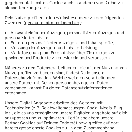
Bewerbungsfrist endet Mitte März
Anzeige
Die Bewerbungsphase für Kleinprojekte der LEADER-
Region „Niederrhein: Natürlich lebendig!“ läuft bis zum
15. März. Im April fällt die Entscheidung, wohin die
Gelder fließen. Der Kreis Wesel hat schon oft von dem
Programm profitiert. Zum Beispiel wird darüber das
Planungsbüro finanziert, mit dem das Amphitheater in
Birten verschönert werden soll. Außerdem konnte mit
den Fördergeldern ein Wettbewerb für
klimafreundliche Vorgärten ausgerufen werden.
Anzeige