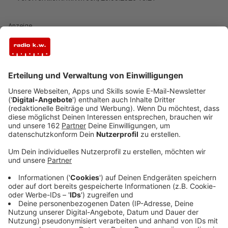
Anzeige
Die Weseler dürfen sich wieder auf einen Elektro-
Markt in der Innenstadt freuen. MediaMarkt wird in das
Obergeschoss des alten Kaufhof-Gebäudes an der
Hohen Straße einziehen. Spätestens im Frühjahr 2027
soll auf rund 1500 Quadratmetern Eröffnung gefeiert
werden. Auch ein Geschäft der Textilkette Ernsting's
Family bekommt einen Platz im Erdgeschoss. Damit
stehen die letzten Mieter im Gebäude fest. Bekannt
war schon, dass die Drogerie Müller ins Erdgeschoss
und Netto ins Untergeschoss kommt. Hier ist die
Eröffnung Ende August geplant.
Auch das Parkhaus
soll an einigen Stellen ausgebessert werden.
Anzeige