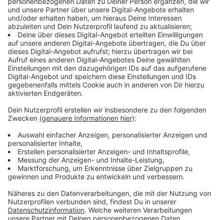
Insgesamt acht Mieter im ehemaligen
Kaufhof-Gebäude
Anzeige
Die Investoren rechnen mit bis zu 13 Millionen Euro
Umbaukosten rund vier mehr als zunächst
geplant.
Nach nur einem Jahr Leerstand konnte das
ehemalige Kaufhof-Gebäude wieder mit neuem Leben
gefüllt werden. Ende letzten Jahres war schon das
Café-Bistro Oliv in das Erdgeschoss gezogen. Das
Geschäft New Yorker verdreifacht seine Größe nach
dem Umbau und bekommt einen Teil des
Obergeschosses. Auch H&M bleibt im Gebäude.
Aktuell laufen die Umbauarbeiten auf Hochtouren. Bei
der Eröffnung der Müller-Filiale will Gründer Erwin
Müller sogar persönlich erscheinen.