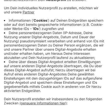
Veröffentlicht:
Donnerstag, 16.09.2021 07:22
Anzeige
In Wesel gibt es heute den letzten Feierabendmarkt
der Sommersaison. Von 16 bis 20 Uhr präsentieren sich
lokale Händler und Gastronomen auf dem Großen
Markt. Heute gibt es unter anderem Live-Musik,
Streetfood, Kaffee, Bier, Mode, Feinkost und
Holzschmuck. Im Dezember sind dann nochmal zwei
Winter-Editionen am Berliner Tor geplant. Den
Feierabendmarkt in Wesel gibt es seit 2017.
Anzeige