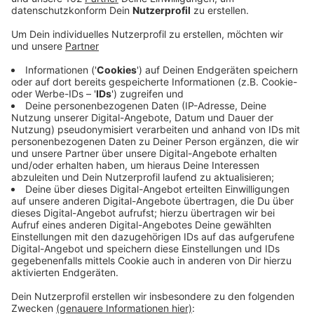
Veröffentlicht:
Donnerstag, 21.10.2021 00:28
Anzeige
In Moers ist gestern im letzten Kino der Stadt der
letzte Film gelaufen. Heute ist nach über 40 Jahren
das Atlantic Mitten in der Innenstadt für immer zu. Der
letzte Film - war der aktuelle James Bond "Keine Zeit
zu sterben". Der Betreiber des einstigen Filmpalast
hatte schon im Frühjahr gesagt, dass man durch
Corona in eine Schieflage geraten war. Außerdem spürt
man auch die Konkurrenz neuere Kinos wie z.B. in
Kamp-Lintfort. Bürger aus Moers würden sich
wünschen, dass über Fördermöglichkeiten das Kino
vielleicht doch noch irgendwie wiederbelebt werden
kann.