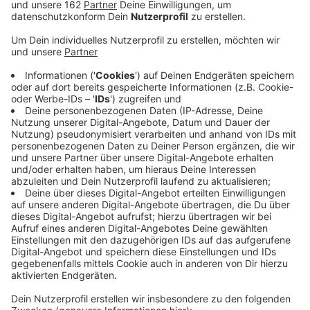
Anzeige
Auf der A40 bei Moers hat die Polizei einen Lkw aus
dem Verkehr gezogen, der diverse technische Mängel
aufwies. Das Fahrzeug verfügte etwa über keine
Bremswirkung auf der Hinterachse und einen Defekt
an der Lenkung. Die Polizei spricht von
"abenteuerlichem Flickwerk". Außerdem hatte der
Fahrer keine Fahrerbescheinigung. Die müssen Fahrer
aus Drittstaaten, die in der EU zugelassene LKW
führen, ihr legales Arbeitsverhältnis nachweisen. Der
Mann durfte seine Fahrt nicht fortsetzen. Sein
Sattelzug wurde von einem Ersatz-Fahrer
übernommen. Aber auch der viel den Beamten rund
drei Stunden später auf. Wie sein Kollege verfügte er
nicht über eine Fahrerbescheinigung. Auch diese Fahrt