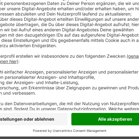
Auf der A59 bei Duisburg sind am Morgen zwei LKW 
dabei eingeklemmt. Laut Polizei musste er schwer ve
Rettungshubschrauber war im Einsatz. Wie es genau 
werden.
Nach ersten Ermittlungen hatte der Fahrer 
übersehen.
Die Autobahn war stundenlang in Richtung
Bereich zwischen dem Kreuz Duisburg und Duisburg-N
auf den umliegenden Autobahnen.
Anzeige