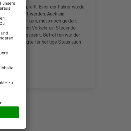
zusammengeprallt. Einer der Fahrer wurde
rletzt befreit werden. Auch ein
zu dem Unfall kam, muss noch geklärt
bei stockendem Verkehr ein Stauende
 Dinslaken gesperrt. Betroffen war der
ord. Das sorgte für heftige Staus auch