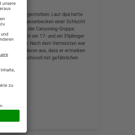
in Österreich gestorben. Laut dpa hatte
ruppe in das Wasserbecken einer Schlucht
eren Mitglieder der Canyoning-Gruppe
ter auch noch ein 17- und ein 39jähriger
ucht geborgen. Nach dem Vermissten war
tter gehen davon aus, dass er ertrunken
den als anspruchsvoll mit gefährlichen