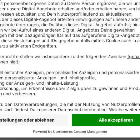
Ein Mann aus dem Kreis Wesel ist bei einer Bergtour 
sich der 40-Jährige als erster einer fünfköpfigen G
abgeseilt. Plötzlich trieb er regungslos ab. Die and
hatten den Notruf gewählt. Die vier Menschen - darun
aus dem Kreis Wesel wurden daraufhin aus der Schl
seit gestern Abend erfolglos gesucht worden. Die Re
ist. Die mehrstündige Sulzlbach-Tour gilt laut Behör
Stellen.
Anzeige