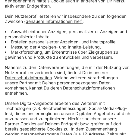
Anzeige
Beschreibung der Täter
Anzeige
Alle drei Täter waren männlich und hatten ein
jugendliches Erscheinungsbild. Sie waren dunkel
gekleidet und mit Sturmhauben maskiert. Einer der
Täter war stabil gebaut, die anderen sehr schlank.
Hinweise nimmt die Kreispolizeibehörde Wesel
entgegen.
Anzeige