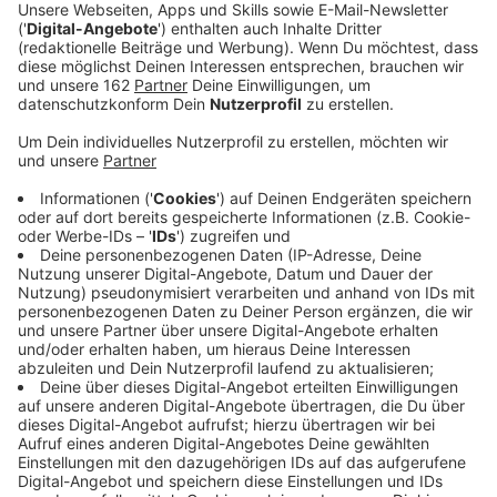
maskierte Männer Geld gefordert - dabei haben
sie eine Schusswaffe gezückt, verletzt wurde
niemand. Die Polizei sucht Zeugen.
Veröffentlicht:
Sonntag, 02.02.2020 12:02
Anzeige
In Kamp-Lintfort haben am Freitagabend drei
maskierte Männer zwei Angestellte einer
Lottoannahmestelle an der Bürgermeister-
Schmelzing-Straße mit einer Schusswaffe bedroht.
Dabei haben sie die beiden Frauen aufgefordert, die
Tageseinnahmen herauszugeben. Die Männer konnten
mit der Beute zu Fuß flüchten. Verletzt wurde bei dem
Überfall niemand. Die Fahndung verlief bis jetzt
erfolglos - auch ein Polizeihubschrauber war im
Einsatz.