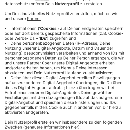
Veröffentlicht:
Donnerstag, 02.01.2020 06:10
Anzeige
Im Kreis Wesel gab es in der Silvesternacht über
hundert Einsätze - das sind fast doppelt so viele wie in
den beiden Vorjahren. Die Einsatzkräfte mussten
wegen mehrerer kleiner Brände ausrücken, 16 Mal
randalierten Betrunkene. In Moers hat sich außerdem
ein 21-Jähriger mit einem Böller den Finger
abgetrennt. Er kam in eine Spezialklinik. Für
Schlagzeilen sorgten Massenkarambolagen auf der A3
und 2 im Ruhrgebiet bei dichtem Nebel. Die Bilanz hier:
Dutzende kaputte Autos, 40 Verletzte und eine
Ausnahmesituation für Rettungskräfte.
Anzeige