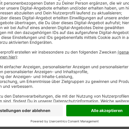
Anzeige
Vier Sportvereine im Kreis Wesel können sich freuen
Programm "Moderne Sportstätte 2022" bekommen de
Sonsbeck, der Reitverein Labbeck und der Turnvere
Von dem Geld sollen unter anderem die Sportplätze 
werden. Mit dem Programm werden Vereine in ganz N
Euro stehen dafür bis 2022 bereit.
Anzeige