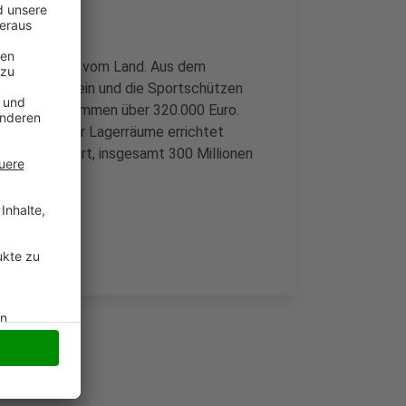
: Es gibt Geld vom Land. Aus dem
r Sportverein und die Sportschützen
in Hünxe zusammen über 320.000 Euro.
erneuert oder Lagerräume errichtet
RW gefördert, insgesamt 300 Millionen