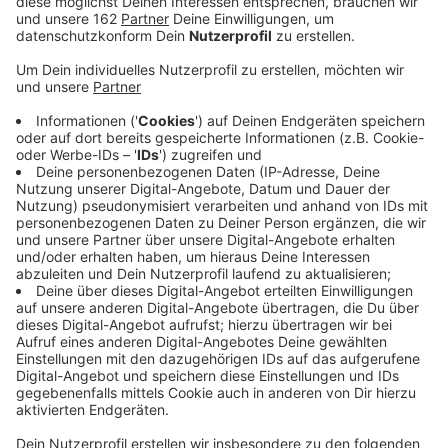
Veröffentlicht:
Dienstag, 03.06.2025 10:50
Anzeige
Mit einer neuen Live-Show und frisch kreierter Musik
geht der US-irische Singer-Songwriter Michael Patrick
Kelly nach längerer Pause 2026 wieder auf Tour!
Anzeige
Wir präsentieren folgende Termine der Tour
von Michael Patrick Kelly
Anzeige
17. April 2026 -
Dortmund - Westfalenhalle -