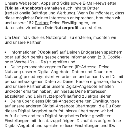
Veröffentlicht:
Dienstag, 05.09.2023 13:37
Anzeige
Wesel will herausfinden, wie hoch die Mieten in der
Stadt aktuell sind und sein dürfen. Dazu schreibt die
Stadt in den nächsten Tagen tausend zufällig
ausgewählte Vermieter an. Sie sollen an einer
Befragung zum neuen Mietspiegel teilnehmen. Darin
wird etwa nach Größe, Baujahr und Mietkosten für
vermietete Wohnungen gefragt. Auch die Ausstattung
wird abgefragt. Für die Auswertung der Daten arbeitet
Wesel mit einem Forschungsinstitut aus Hamburg
zusammen.
Anzeige