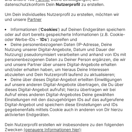
Anzeige
Das Hauptzollamt Duisburg, das auch für den Kreis
Wesel zuständig ist, hat im ersten Halbjahr des
vergangenen Jahres 565 Arbeitgeber in der Region
kontrolliert. Im Fokus der Fahnder waren dabei illegale
Beschäftigung, Sozialbetrug und Verstöße gegen
geltende Mindestlöhne. Allein 144 Baufirmen wurden
von der Finanzkontrolle Schwarzarbeit (FKS) des Zolls
besucht. Das teilt die IG BAU mit. 463 Verfahren
wurden wegen Ordnungswidrigkeiten eingeleitet und
rund 371.000 Euro Bußgelder verhängt. Die IG Bau will
den Kontrolldruck erhöhen und setzt sich dafür ein,
auffällig gewordene Firmen von der öffentlichen
Auftragsvergabe auszuschließen.