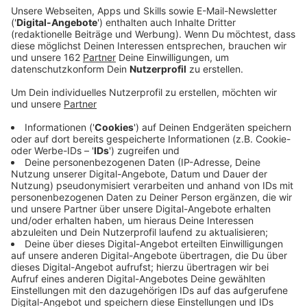
Anzeige
Der Bahnkonkurrent Flix Train bindet Moers besser in
sein Netz ein. Moers ist eine von 230 neuen Städten, in
denen das Unternehmen sein Kombi-Ticket anbietet.
Mit diesem Ticket können Fahrgäste den
Regionalverkehr hin zum FlixTrain-Zug nutzen, sagt das
Unternehmen. Damit ist der Bahnkonkurrent zwar noch
nicht direkt an Moers angebunden. Fahrgäste können
aber den Regionalverkehr nach Duisburg nutzen und
dort in die Flix Train-Züge nach Berlin, Hamburg etc.
umsteigen.
Anzeige