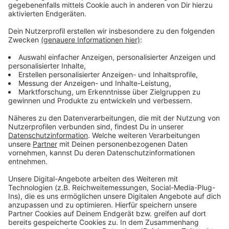
Flixtrain plant Verbindung von Oberhausen in
die Niederlande
Anzeige
Laut Flix Train ist das Anschluss-Ticket günstiger als
separat gekaufte Tickets für den Regionalverkehr.
Zudem gelte das Ticket den gesamten Tag, was die
Anreise zum Startbahnhof flexibel mache. Zukünftig
will Flix Train etwa auch mit seinen Zügen in
Oberhausen halten. Geplant ist eine Verbindung von
Oberhausen in die Niederlande. Die Anträge dafür hat
das Unternehmen gestellt. Hier laufen aktuell noch
Gespräche. Das Unternehmen will möglichst zweimal
am Tag die Strecke Oberhausen-Rotterdam fahren,
mit Halten, Arnheim, Utrecht, Amsterdam und Den
Haag.
Anzeige