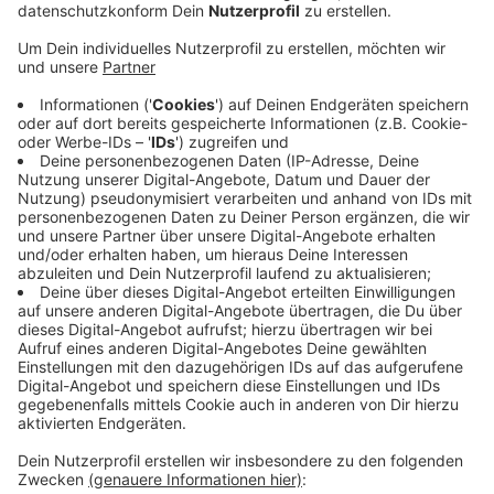
Anzeige
Damit Pendler von Bocholt über Wesel bald ohne
Umstieg ins Ruhrgebiet kommen, liegen ab heute
Unterlagen im Weseler Rathaus aus. Zur sogenannten
Elektrifizierung der Strecke läuft ein
Planfeststellungsverfahren: Die Deutsche Bahn
möchte eine elektrische Bahnhofsinsel und einen
Schaltposten am Weseler Bahnhof installieren. Der ist
eine Voraussetzung, um die Strecke für die
umstiegsfreie Durchreise fit zu machen. Einwendungen
gegen die Pläne werden bis zum 6. März gesammelt.
Geht alles gut, könnte die Elektrifizierung 2022
kommen.
Anzeige