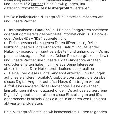
Anzeige
Seit Mitternacht wird wieder gestreikt am Amazon-
Standort in Rheinberg. Genau wie in Werne sind die
Beschäftigten hier diesmal dazu aufgerufen, ihre
Arbeit tagelang bis einschließlich Samstag
niederzulegen. Mit dem "Adventsstreik" will die
Gewerkschaft Ver.di das Weihnachtsgeschäft des
Versandhändlers stören und so ihre Forderung nach
einem Tarifvertrag erneuern. Das Unternehmen lehnt
eine Tarifbindung allerdings seit Jahren ab und reagiert
mit Imagewerbung.
Amazon selbst spricht davon, dass die Arbeit in den
Logistikzentren Rheinberg und Werne ohne
Einschränkung angelaufen ist. Nur ein kleiner Teil der