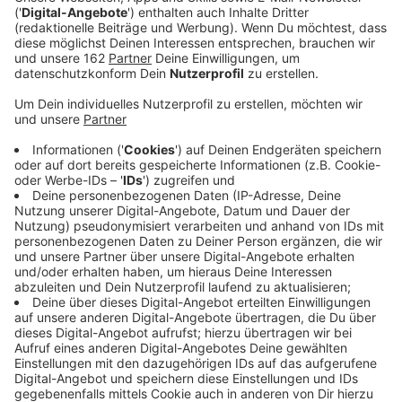
Anzeige
Kurz vor Weihnachten wird in NRW wieder im
Einzelhandel gestreikt. Seit Mitternacht sind auch die
Mitarbeiter bei Amazon in Rheinberg aufgerufen, ihre
Arbeit niederzulegen. Gestreikt wird laut Verdi bis
einschließlich Samstag - also kurz vor Heiligabend. Die
Gewerkschaft fordert schon seit Jahren von Amazon,
die Flächentarifverträge für den Einzel- und
Versandhandel anzuerkennen und einen Tarifvertrag
abzuschließen. Auch an anderen Amazon-Standorten in
NRW wird gestreikt. Dazu sind mehrere Kundgebungen
geplant.
Anzeige