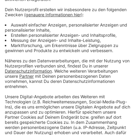
Anzeige
Bei dem Gelände in Gelsenkirchen handelt es sich um
einen alten Bahnbetriebshof. Die akkubetriebenen
Züge sollen in rund zwei Jahren schrittweise die
Dieselloks im Niederrhein-Münsterland-Netz ersetzen.
Damit sollen die Emissionen des klimaschädlichen
Gases Kohlendioxid und auch der Ausstoß von
Feinstaub reduziert werden. Die modernen Züge sollen
außerdem mehr Komfort bieten.
Anzeige
Anzeige