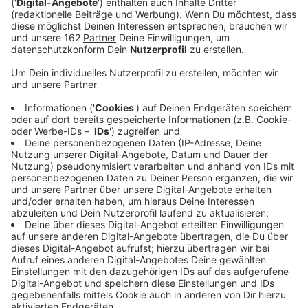
Anzeige
Züge von RE44 und RB 31 sollen in Zukunft in
Gelsenkirchen-Bismarck gewartet werden. Dort hat
das spanische Bahnunternehmen CAF ein Areal mit
Gleisanschluss gekauft. Gestern war die
Schlüsselübergabe. Ab 2025 sollen hier über 60 Züge
instand gesetzt werden. Sie alle sind
batteriebetrieben und sollen im VRR eingesetzt
werden - in ein paar Jahren auch in Moers oder Xanten.
Anzeige
Moderne Züge sollen umweltfreundlicher und
komfortabler sein