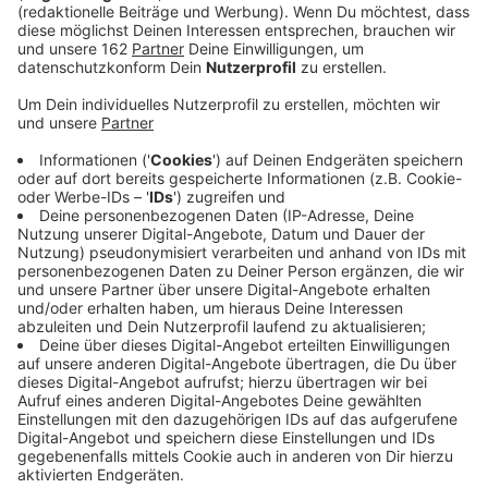
Anzeige
Moers lockt kreisweit die meisten Touristen aus dem
Ausland an. Letztes Jahr kamen laut den
Landesstatistikern über 19.000. Das sind nochmal 13
Prozent mehr als im Jahr davor. In den Top 3 bei
ausländischen Gästen landen außerdem Wesel und
Xanten – beide allerdings mit Rückgängen. Den
höchsten Zuwachs an Auslands-Touris hatten Alpen
und Kamp-Lintfort – und das zum zweiten Mal in
Folge.
Anzeige
Tourismusboom hält im Kreis Wesel an