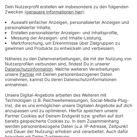
Anzeige
Der Niederrhein bleibt auch insgesamt bei Touristen
beliebt. Die Landesstatistiker haben Zahlen für 2019
vorgelegt. Insgesamt gab es im Kreis Wesel letztes
Jahr rund 847.000 Übernachtungen - etwa drei
Prozent mehr als 2018. Im Schnitt blieben die Gäste
für zwei Nächte im Kreis Wesel.
Anzeige
Anzeige