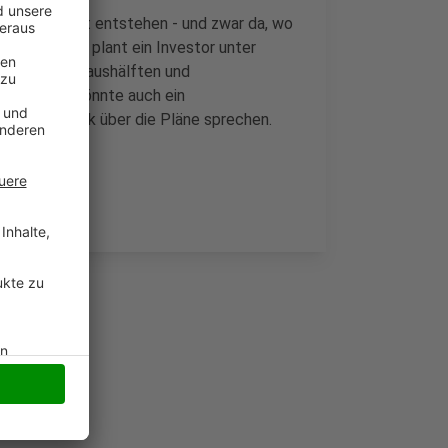
s Wohngebiet entstehen - und zwar da, wo
adratmetern plant ein Investor unter
ind Doppelhaushälften und
 ansiedeln könnte auch ein
d die Politik über die Pläne sprechen.