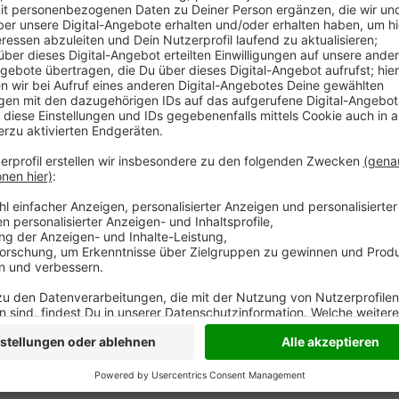
An der Rheinberger Straße in Moers könnte ein neue
jahrelang ein Getränkehändler war. Auf den 30.000 Qu
anderem über 40 Wohnungen. Außerdem angedacht s
Einfamilienhäuser - insgesamt 34 Wohneinheiten. Und
Seniorenwohnheim mit 80 Plätzen. Nächste Woche wir
Anzeige