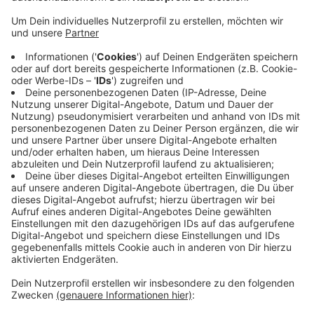
Anzeige
Vor drei Jahren wollten sie wohl einen Schmuckhändler
in Moers erpressen, heute startet der Prozess gegen
drei Niederländer. Der Schmuckhändler sollte ihnen
demnach innerhalb von drei Stunden 100.000 Euro
liefern - ansonsten drohten sie, ihn nach Holland zu
bringen und ihm dort in den Kopf zu schießen. Der
Mann war zu einer Frau nach Oberhausen geflüchtet,
auch sie soll zur Zahlung des Geldes aufgefordert
worden sein - mit einer Pistole.
Anzeige