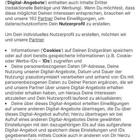
Anzeige
In Moers laufen die Arbeiten an der
Straßenbeleuchtung weiter auf Hochtouren. Die Enni
tauscht derzeit alte Leuchtenköpfe gegen moderne
LED-Technik. Gearbeitet wird zum Beispiel auf der
Königsberger Straße – dort in neun Metern Höhe.
Insgesamt stehen in diesem Jahr noch 67 Straßen auf
dem Plan. Auch in der Elbestraße, der Hermannstraße
und auf der Bonifatiusstraße werden Laternen
modernisiert. Die neuen Leuchten sind sparsamer,
halten länger und lassen sich besser steuern. Damit
kann die Enni die Helligkeit oder Schaltzeiten flexibel
anpassen. Rund 80 Prozent der Straßenbeleuchtung in
Moers sind schon umgestellt.