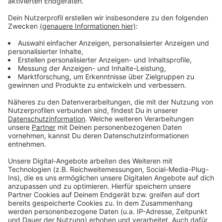
Anzeige
In den kommenden Wochen kommen noch etwa 600
neue Leuchtenköpfe dazu. 2026 will die Enni dann fast
tausend weitere Laternen austauschen. Ziel ist, bis
2030 alle rund 10.500 Leuchten in Moers auf LED
umzurüsten. Seit Beginn des Programms hat sich der
Energieverbrauch schon um mehr als zwei Drittel
verringert. Die Sanierung sorgt aber nicht nur für
weniger Stromkosten. Auch die Zahl der Störungen
und Reparaturen sioll so deutlich sinken.
Anzeige