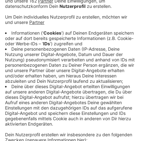
Feuerwehr und ENNI konnten zusammen mit einer
Spezialfirma den Ablauf des Benzins sperren -
der Moersbach bleib verschont.
Veröffentlicht:
Freitag, 07.02.2020 07:33
Anzeige
In Moers haben Unbekannte im Japanischen Garten im
Freizeitpark einen Benzinkanister ausgekippt. Das
löste einen größeren Einsatz bei ENNI und Feuerwehr
aus. Zusammen mit einer Spezialfirma wurde der
Ablauf gesperrt und eine Ölsperre errichtet. So konnte
kein Kraftstoff in den Moersbach laufen. Ein
Aufsaugvlies bleibt auch heute noch im Wasser. Den
Kanister hatten die Täter offenbar im Streichelzoo
mitgehen lassen. Die ENNI wird Anzeige gegen
Unbekannt erstatten.