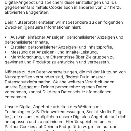
Moers erhielt über 66 Millionen Euro aus dem
Stärkungspakt
Anzeige
Hintergrund: Die Stadt Moers nimmt seit 2012
freiwillig am Stärkungspakt des Landes Nordrhein-
Westfalen teil. 2021 ist für die Stadt Moers das
letzte Jahr der Teilnahme. Eine weitere Pflicht zur
Fortschreibung über das Jahr 2021 hinaus besteht
nicht. Die Stadt erhielt über den Gesamtzeitraum von
2012 bis einschließlich 2020 jährliche
Konsolidierungshilfe des Landes NRW in Höhe von
insgesamt rund 66,6 Mio. Euro. In diesem Jahr muss die
Stadt Moers erstmalig ohne Konsolidierungshilfe einen
ausgeglichenen Haushalt erreichen. Dies erfüllt die
Stadt Moers mit einem voraussichtlichen positiven