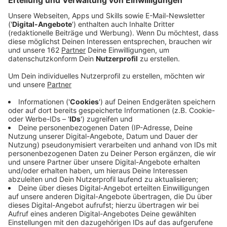
Anzeige
Der Moerser Haushalt für 2021 ist genehmigt. Die
Stadt konnte in diesem Jahr sogar 500tausend Euro
Überschuss machen, obwohl sie erstmals in diesem
Jahr ohne zusätzliche finanzielle Unterstützung des
Landes NRW auskommen musste. Allerdings
profitierte die Verwaltung von dem Umstand, dass die
gesunkenen Erträge und gestiegenen Aufwendungen
durch die Pandemie isoliert werden durften. Die
Bezirksregierung lobt die Anstrengungen von Politik
und Verwaltung bei der Konsolidierung. Bis Moers
wieder kräftig investieren kann, sind allerdings weitere
Kraftanstrengungen nötig, heißt es aus Düsseldorf.
Anzeige