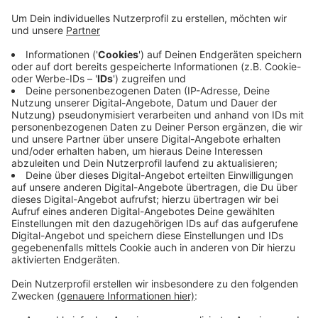
Veröffentlicht:
Mittwoch, 20.05.2020 16:12
Anzeige
Im Kreis Wesel wird der Müll ab dem nächsten Jahr
wohl deutlich billiger. Der Kreis hat angekündigt, seine
Abfallgebühren um rund zwei Drittel zu senken. Die
Ersparnis können die Städte und Gemeinden dann an
ihre Bürger weitergeben. Möglich ist das, weil die
Verbrennungsanlage am Asdonkshof in diesem Jahr
abbezahlt ist. Die Abfallgebühr des Kreises gehört
dann zu den niedrigsten in ganz NRW.
Anzeige